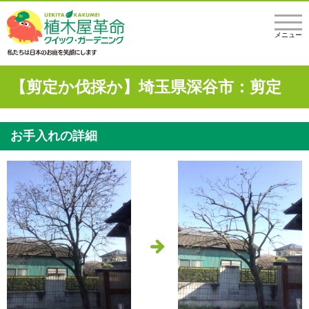
メニュー
【剪定か伐採か】埼玉県深谷市：剪定
お手入れの詳細