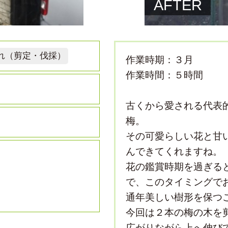
AFTER
れ（剪定・伐採）
作業時期：３月
作業時間：５時間
古くから愛される代表
梅。
その可愛らしい花と甘
んできてくれますね。
花の鑑賞時期を過ぎる
で、このタイミングで
通年美しい樹形を保つ
今回は２本の梅の木を
広がりながら上へ伸び