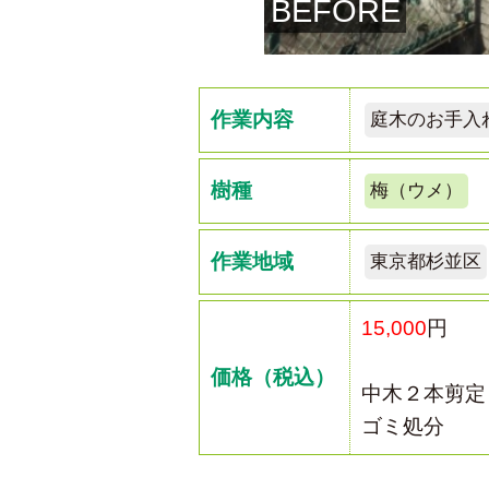
BEFORE
作業内容
庭木のお手入
樹種
梅（ウメ）
作業地域
東京都杉並区
15,000
円
価格（税込）
中木２本剪定
ゴミ処分