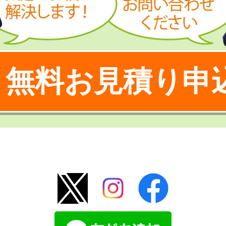
無料お見積り申
！