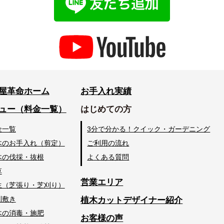
屋革命ホーム
お手入れ実績
ュー（料金一覧）
はじめての方
金一覧
3分で分かる！クイック・ガーデニング
木のお手入れ（剪定）
ご利用の流れ
木の伐採・抜根
よくある質問
草
営業エリア
生（芝張り・芝刈り）
利敷き
植木カットデザイナー紹介
木の消毒・施肥
お客様の声