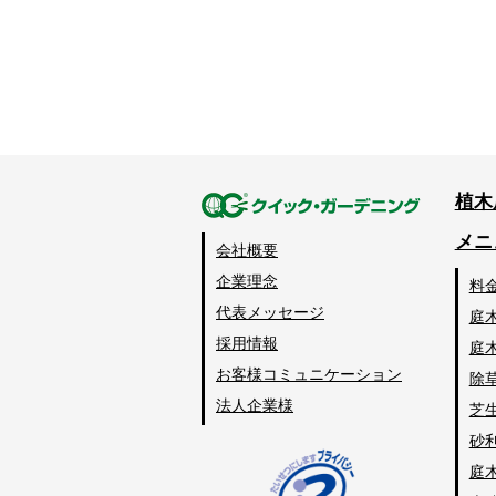
植木
メニ
会社概要
企業理念
料
代表メッセージ
庭
採用情報
庭
お客様コミュニケーション
除
法人企業様
芝
砂
庭