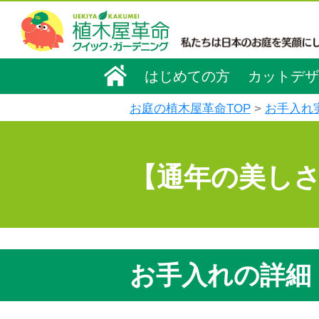
はじめての方
カットデザ
お庭の植木屋革命TOP
お手入れ
【通年の美し
お手入れの詳細