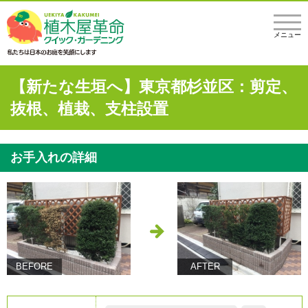
メニュー
【新たな生垣へ】東京都杉並区：剪定、
抜根、植栽、支柱設置
お手入れの詳細
BEFORE
AFTER