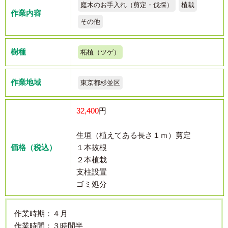
庭木のお手入れ（剪定・伐採）
植栽
作業内容
その他
樹種
柘植（ツゲ）
作業地域
東京都杉並区
32,400
円
生垣（植えてある長さ１ｍ）剪定
価格（税込）
１本抜根
２本植栽
支柱設置
ゴミ処分
作業時期：４月
作業時間：３時間半