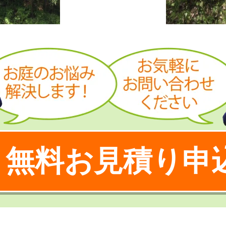
無料お見積り申
！