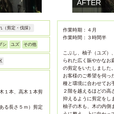
AFTER
れ（剪定・伐採）
作業時期：４月
作業時間：３時間半
ブシ
ユズ
その他
こぶし、柚子（ユズ）
られた広く賑やかなお
区
の剪定をいたしました
お客様のご希望を伺っ
種と環境に合わせてお
２階を越えるほどの高
木１本、高木１本剪
抑えるように剪定をし
柚子の木も、木の内側
ある長さ５ｍ）剪定
うに整え、上に向かっ