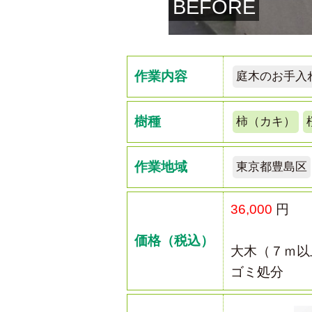
BEFORE
作業内容
庭木のお手入
樹種
柿（カキ）
作業地域
東京都豊島区
36,000
円
価格（税込）
大木（７ｍ以
ゴミ処分