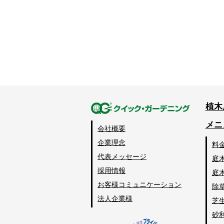
植木
メニ
会社概要
企業理念
料
代表メッセージ
庭
採用情報
庭
お客様コミュニケーション
除
法人企業様
芝
砂