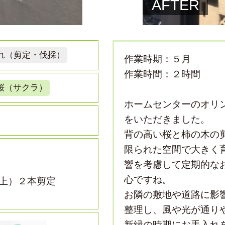
AFTER
れ（剪定・伐採）
作業時期：５月
作業時間：２時間
桜（サクラ）
ホームセンターのオリ
をいただきました。
背の高い桜と柿の木の
限られた空間で大きく
響を考慮して定期的な
心ですね。
上）２本剪定
お隣の敷地や道路に影
整理し、風や光が通り
新緑の時期にお手入れ