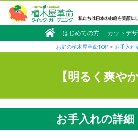
はじめての方
カットデザ
お庭の植木屋革命TOP
お手入れ
【明るく爽や
お手入れの詳細