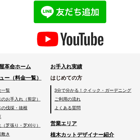
屋革命ホーム
お手入れ実績
ュー（料金一覧）
はじめての方
金一覧
3分で分かる！クイック・ガーデニング
木のお手入れ（剪定）
ご利用の流れ
木の伐採・抜根
よくある質問
草
営業エリア
生（芝張り・芝刈り）
利敷き
植木カットデザイナー紹介