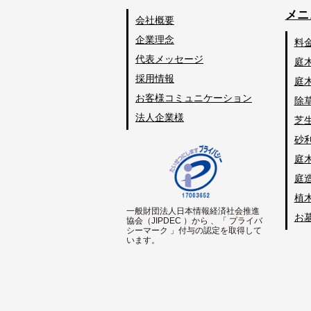
メニ
会社概要
企業理念
料
代表メッセージ
庭
採用情報
庭
お客様コミュニケーション
除
法人企業様
芝
砂
庭
庭
植
一般財団法人日本情報経済社会推進
お
協会（JIPDEC ）から 、「 プライバ
シーマーク 」付与の認定を取得して
います。