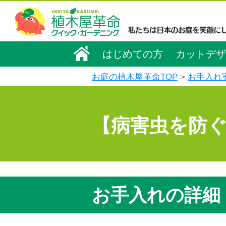
はじめての方
カットデザ
お庭の植木屋革命TOP
お手入れ
【病害虫を防
お手入れの詳細