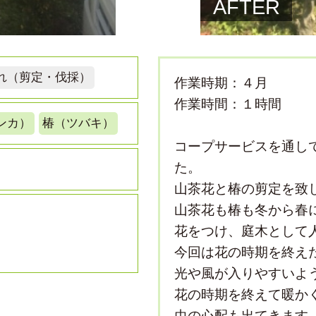
AFTER
れ（剪定・伐採）
作業時期：４月
作業時間：１時間
ンカ）
椿（ツバキ）
コープサービスを通し
た。
山茶花と椿の剪定を致
山茶花も椿も冬から春
花をつけ、庭木として
今回は花の時期を終え
光や風が入りやすいよ
花の時期を終えて暖か
虫の心配も出てきます