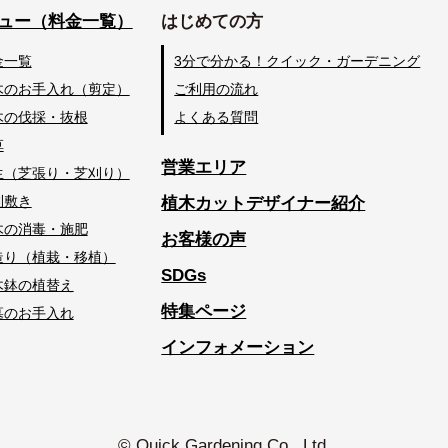
ュー（料金一覧）
はじめての方
金一覧
3分で分かる！クイック・ガーデニング
木のお手入れ（剪定）
ご利用の流れ
木の伐採・抜根
よくある質問
草
営業エリア
生（芝張り・芝刈り）
利敷き
植木カットデザイナー紹介
木の消毒・施肥
お客様の声
造り（植栽・移植）
SDGs
木鉢の植替え
特集ページ
墓のお手入れ
インフォメーション
© Quick Gardening Co., Ltd.