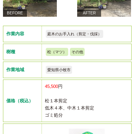
BEFORE
AFTER
作業内容
庭木のお手入れ（剪定・伐採）
樹種
松（マツ）
その他
作業地域
愛知県小牧市
45,500
円
価格（税込）
松１本剪定
低木４本、中木１本剪定
ゴミ処分