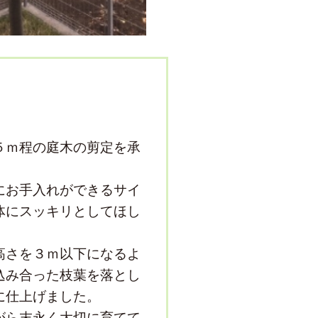
５ｍ程の庭木の剪定を承
にお手入れができるサイ
体にスッキリとしてほし
高さを３ｍ以下になるよ
込み合った枝葉を落とし
に仕上げました。
がら末永く大切に育てて