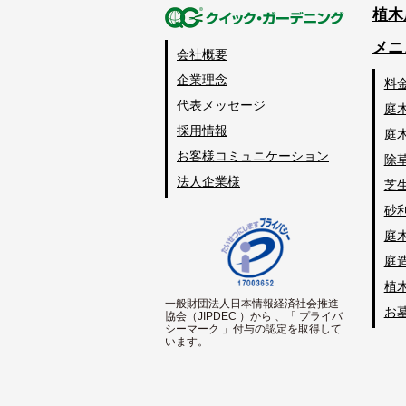
植木
メニ
会社概要
企業理念
料
代表メッセージ
庭
採用情報
庭
お客様コミュニケーション
除
法人企業様
芝
砂
庭
庭
植
一般財団法人日本情報経済社会推進
お
協会（JIPDEC ）から 、「 プライバ
シーマーク 」付与の認定を取得して
います。