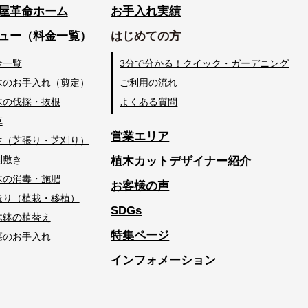
屋革命ホーム
お手入れ実績
ュー（料金一覧）
はじめての方
金一覧
3分で分かる！クイック・ガーデニング
木のお手入れ（剪定）
ご利用の流れ
木の伐採・抜根
よくある質問
草
営業エリア
生（芝張り・芝刈り）
利敷き
植木カットデザイナー紹介
木の消毒・施肥
お客様の声
造り（植栽・移植）
SDGs
木鉢の植替え
特集ページ
墓のお手入れ
インフォメーション