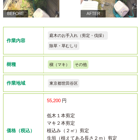
BEFORE
AFTER
庭木のお手入れ（剪定・伐採）
作業内容
除草・草むしり
樹種
槇（マキ）
その他
作業地域
東京都世田谷区
55,200
円
低木１本剪定
マキ２本剪定
価格（税込）
植込み（２㎡）剪定
生垣（植えてある長さ２ｍ）剪定