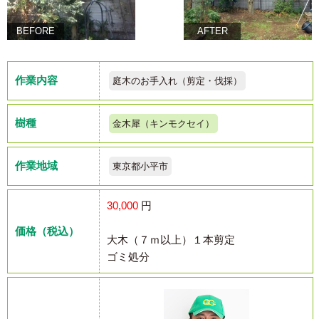
BEFORE
AFTER
作業内容
庭木のお手入れ（剪定・伐採）
樹種
金木犀（キンモクセイ）
作業地域
東京都小平市
30,000
円
価格（税込）
大木（７ｍ以上）１本剪定
ゴミ処分