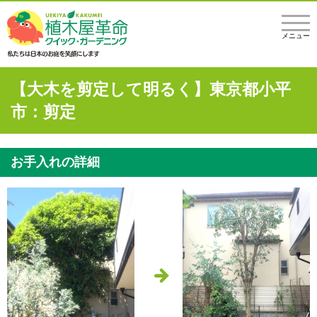
メニュー
【大木を剪定して明るく】東京都小平
市：剪定
お手入れの詳細