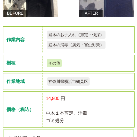
BEFORE
AFTER
庭木のお手入れ（剪定・伐採）
作業内容
庭木の消毒（病気・害虫対策）
樹種
その他
作業地域
神奈川県横浜市鶴見区
14,800
円
価格（税込）
中木１本剪定、消毒
ゴミ処分