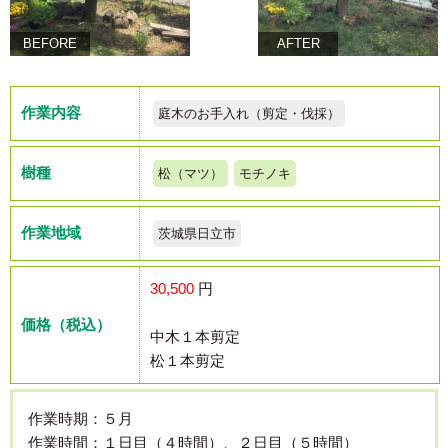
BEFORE
AFTER
作業内容
庭木のお手入れ（剪定・伐採）
樹種
松（マツ）
モチノキ
作業地域
茨城県日立市
30,500
円
価格（税込）
中木１本剪定
松１本剪定
作業時期：５月
作業時間：１日目（４時間）、２日目（５時間）