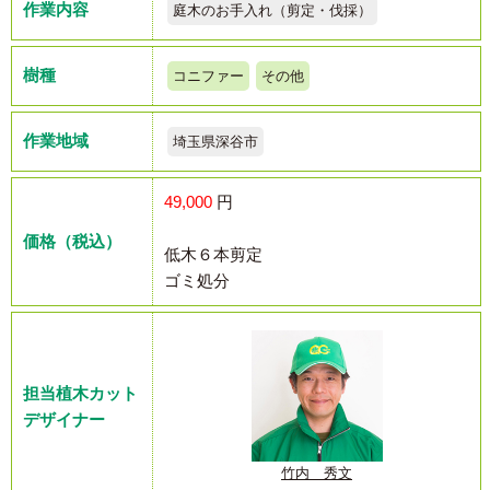
作業内容
庭木のお手入れ（剪定・伐採）
樹種
コニファー
その他
作業地域
埼玉県深谷市
49,000
円
価格（税込）
低木６本剪定
ゴミ処分
担当植木カット
デザイナー
竹内 秀文