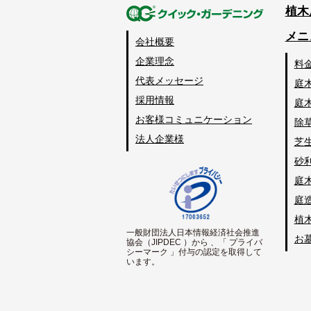
植木
メニ
会社概要
企業理念
料
代表メッセージ
庭
採用情報
庭
お客様コミュニケーション
除
法人企業様
芝
砂
庭
庭
植
一般財団法人日本情報経済社会推進
お
協会（JIPDEC ）から 、「 プライバ
シーマーク 」付与の認定を取得して
います。