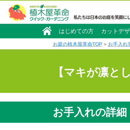
はじめての方
カットデザ
お庭の植木屋革命TOP
お手入れ
【マキが凛と
お手入れの詳細