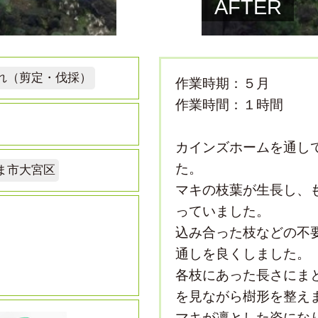
AFTER
れ（剪定・伐採）
作業時期：５月
作業時間：１時間
カインズホームを通し
た。
ま市大宮区
マキの枝葉が生長し、
っていました。
込み合った枝などの不
通しを良くしました。
各枝にあった長さにま
を見ながら樹形を整え
マキが凛とした姿にな