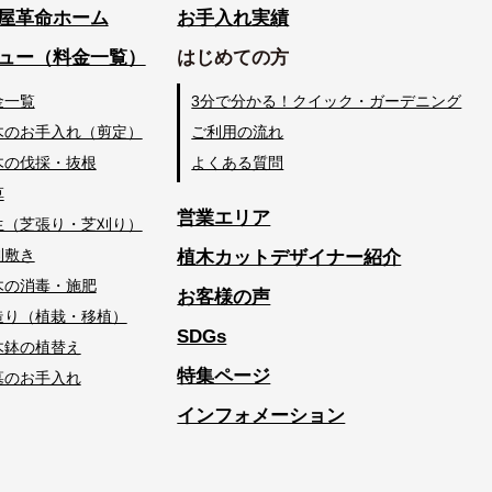
屋革命ホーム
お手入れ実績
ュー（料金一覧）
はじめての方
金一覧
3分で分かる！クイック・ガーデニング
木のお手入れ（剪定）
ご利用の流れ
木の伐採・抜根
よくある質問
草
営業エリア
生（芝張り・芝刈り）
利敷き
植木カットデザイナー紹介
木の消毒・施肥
お客様の声
造り（植栽・移植）
SDGs
木鉢の植替え
特集ページ
墓のお手入れ
インフォメーション