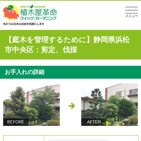
メニュー
【庭木を管理するために】静岡県浜松
市中央区：剪定、伐採
お手入れの詳細
BEFORE
AFTER