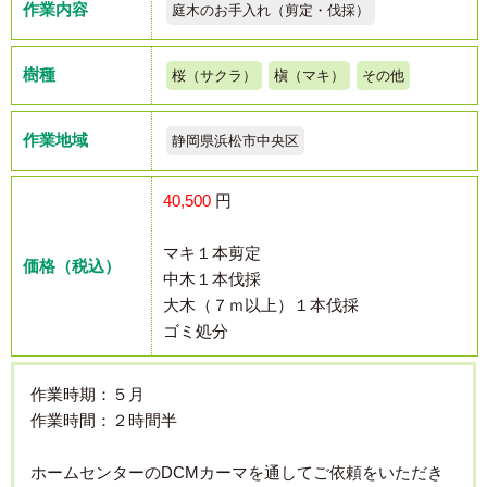
作業内容
庭木のお手入れ（剪定・伐採）
樹種
桜（サクラ）
槇（マキ）
その他
作業地域
静岡県浜松市中央区
40,500
円
マキ１本剪定
価格（税込）
中木１本伐採
大木（７ｍ以上）１本伐採
ゴミ処分
作業時期：５月
作業時間：２時間半
ホームセンターのDCMカーマを通してご依頼をいただき