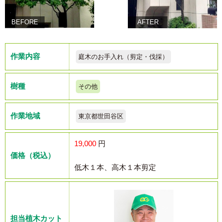
BEFORE
AFTER
作業内容
庭木のお手入れ（剪定・伐採）
樹種
その他
作業地域
東京都世田谷区
19,000
円
価格（税込）
低木１本、高木１本剪定
担当植木カット