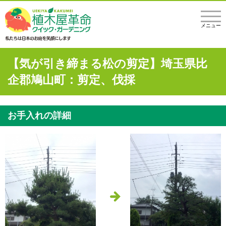
メニュー
【気が引き締まる松の剪定】埼玉県比
企郡鳩山町：剪定、伐採
お手入れの詳細