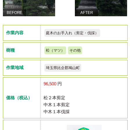
BEFORE
AFTER
作業内容
庭木のお手入れ（剪定・伐採）
樹種
松（マツ）
その他
作業地域
埼玉県比企郡鳩山町
96,500
円
価格（税込）
松２本剪定
中木１本剪定
中木１本伐採