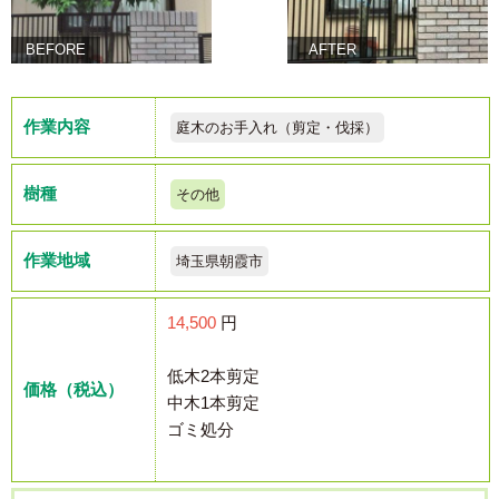
BEFORE
AFTER
作業内容
庭木のお手入れ（剪定・伐採）
樹種
その他
作業地域
埼玉県朝霞市
14,500
円
低木2本剪定
価格（税込）
中木1本剪定
ゴミ処分