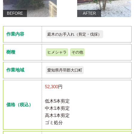
BEFORE
AFTER
作業内容
庭木のお手入れ（剪定・伐採）
樹種
ヒメシャラ
その他
作業地域
愛知県丹羽郡大口町
52,300
円
低木5本剪定
価格（税込）
中木1本剪定
高木1本剪定
ゴミ処分