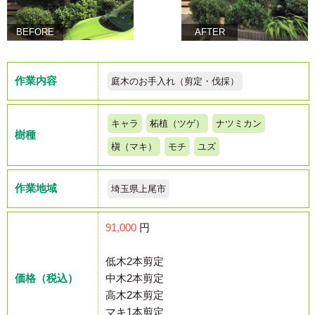
BEFORE
AFTER
作業内容
庭木のお手入れ（剪定・伐採）
キャラ
柘植（ツゲ）
ナツミカン
樹種
槇（マキ）
モチ
ユズ
作業地域
埼玉県上尾市
91,000
円
低木2本剪定
価格（税込）
中木2本剪定
高木2本剪定
マキ1本剪定