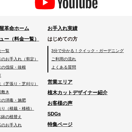
屋革命ホーム
お手入れ実績
ュー（料金一覧）
はじめての方
金一覧
3分で分かる！クイック・ガーデニング
木のお手入れ（剪定）
ご利用の流れ
木の伐採・抜根
よくある質問
草
営業エリア
生（芝張り・芝刈り）
利敷き
植木カットデザイナー紹介
木の消毒・施肥
お客様の声
造り（植栽・移植）
SDGs
木鉢の植替え
特集ページ
墓のお手入れ