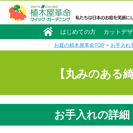
はじめての方
カットデザ
お庭の植木屋革命TOP
お手入れ
【丸みのある
お手入れの詳細