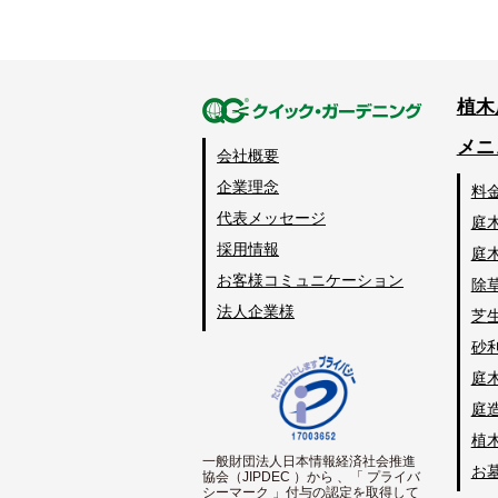
植木
メニ
会社概要
企業理念
料
代表メッセージ
庭
採用情報
庭
お客様コミュニケーション
除
法人企業様
芝
砂
庭
庭
植
一般財団法人日本情報経済社会推進
お
協会（JIPDEC ）から 、「 プライバ
シーマーク 」付与の認定を取得して