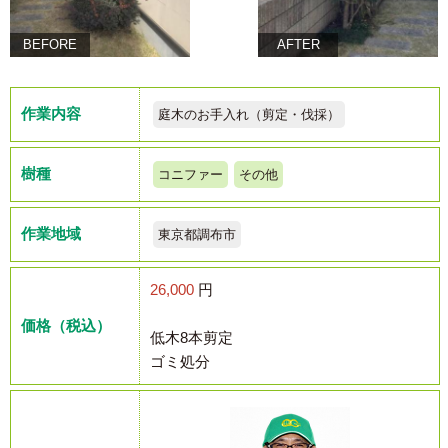
BEFORE
AFTER
作業内容
庭木のお手入れ（剪定・伐採）
樹種
コニファー
その他
作業地域
東京都調布市
26,000
円
価格（税込）
低木8本剪定
ゴミ処分