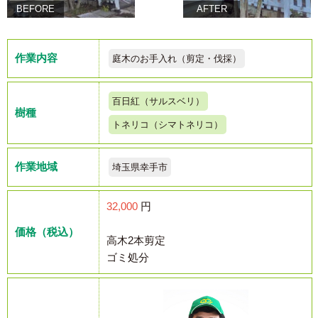
BEFORE
AFTER
作業内容
庭木のお手入れ（剪定・伐採）
百日紅（サルスベリ）
樹種
トネリコ（シマトネリコ）
作業地域
埼玉県幸手市
32,000
円
価格（税込）
高木2本剪定
ゴミ処分