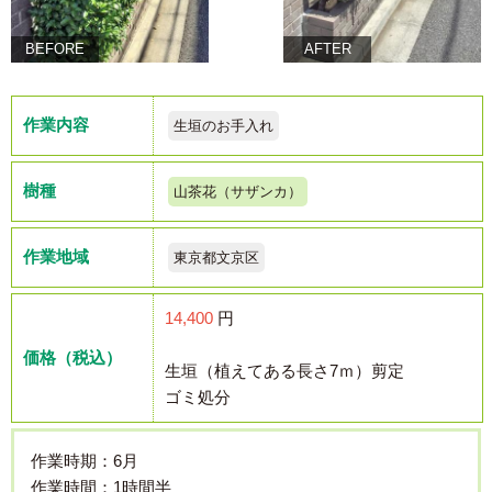
BEFORE
AFTER
作業内容
生垣のお手入れ
樹種
山茶花（サザンカ）
作業地域
東京都文京区
14,400
円
価格（税込）
生垣（植えてある長さ7ｍ）剪定
ゴミ処分
作業時期：6月
作業時間：1時間半