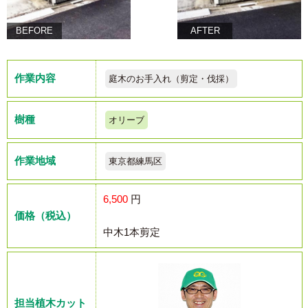
BEFORE
AFTER
作業内容
庭木のお手入れ（剪定・伐採）
樹種
オリーブ
作業地域
東京都練馬区
6,500
円
価格（税込）
中木1本剪定
担当植木カット