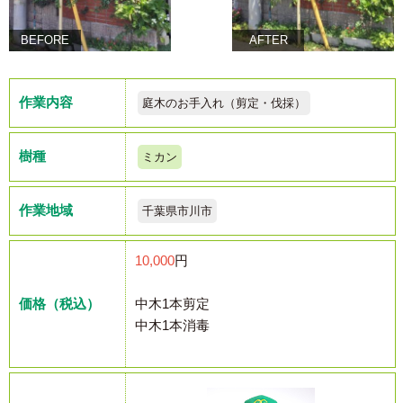
BEFORE
AFTER
作業内容
庭木のお手入れ（剪定・伐採）
樹種
ミカン
作業地域
千葉県市川市
10,000
円
価格（税込）
中木1本剪定
中木1本消毒