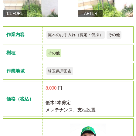
BEFORE
AFTER
作業内容
庭木のお手入れ（剪定・伐採）
その他
樹種
その他
作業地域
埼玉県戸田市
8,000
円
価格（税込）
低木1本剪定
メンテナンス、支柱設置