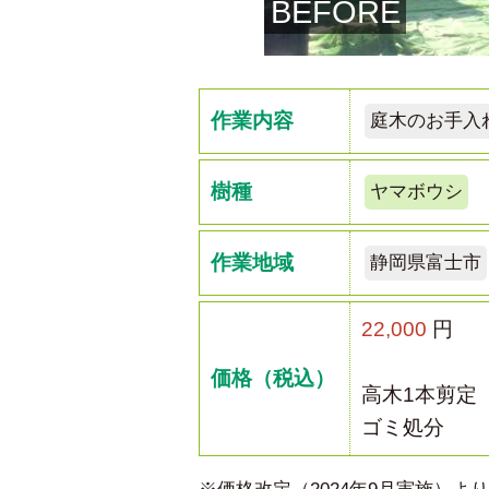
BEFORE
作業内容
庭木のお手入
樹種
ヤマボウシ
作業地域
静岡県富士市
22,000
円
価格（税込）
高木1本剪定
ゴミ処分