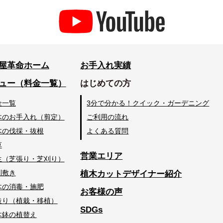
屋革命ホーム
お手入れ実績
ュー（料金一覧）
はじめての方
金一覧
3分で分かる！クイック・ガーデニング
木のお手入れ（剪定）
ご利用の流れ
木の伐採・抜根
よくある質問
草
営業エリア
生（芝張り・芝刈り）
利敷き
植木カットデザイナー紹介
木の消毒・施肥
お客様の声
造り（植栽・移植）
SDGs
木鉢の植替え