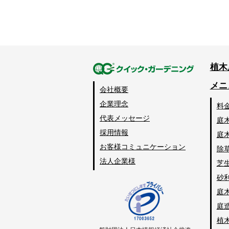
植木
メニ
会社概要
企業理念
料
代表メッセージ
庭
採用情報
庭
お客様コミュニケーション
除
法人企業様
芝
砂
庭
庭
植