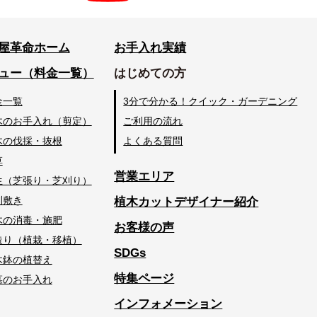
屋革命ホーム
お手入れ実績
ュー（料金一覧）
はじめての方
金一覧
3分で分かる！クイック・ガーデニング
木のお手入れ（剪定）
ご利用の流れ
木の伐採・抜根
よくある質問
草
営業エリア
生（芝張り・芝刈り）
利敷き
植木カットデザイナー紹介
木の消毒・施肥
お客様の声
造り（植栽・移植）
SDGs
木鉢の植替え
特集ページ
墓のお手入れ
インフォメーション