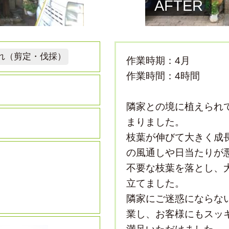
AFTER
れ（剪定・伐採）
作業時期：4月
作業時間：4時間
隣家との境に植えられ
まりました。
枝葉が伸びて大きく成
の風通しや日当たりが
不要な枝葉を落とし、
立てました。
隣家にご迷惑にならな
業し、お客様にもスッ