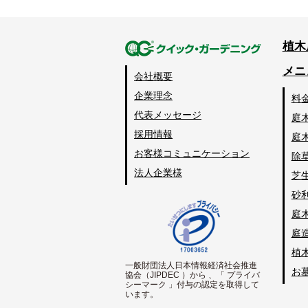
植木
メニ
会社概要
企業理念
料
代表メッセージ
庭
採用情報
庭
お客様コミュニケーション
除
法人企業様
芝
砂
庭
庭
植
一般財団法人日本情報経済社会推進
お
協会（JIPDEC ）から 、「 プライバ
シーマーク 」付与の認定を取得して
います。