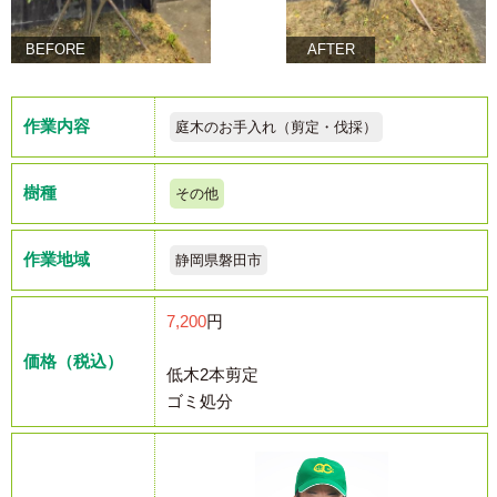
BEFORE
AFTER
作業内容
庭木のお手入れ（剪定・伐採）
樹種
その他
作業地域
静岡県磐田市
7,200
円
価格（税込）
低木2本剪定
ゴミ処分