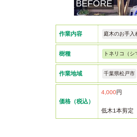
BEFORE
作業内容
庭木のお手入
樹種
トネリコ（シ
作業地域
千葉県松戸市
4,000
円
価格（税込）
低木1本剪定