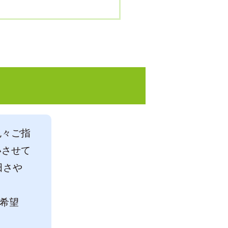
色々ご指
いさせて
田さや
き希望