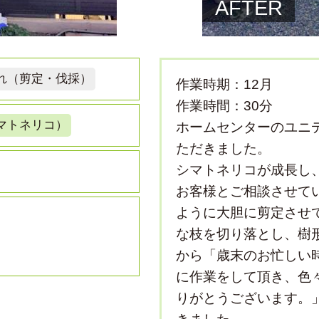
AFTER
れ（剪定・伐採）
作業時期：12月
作業時間：30分
マトネリコ）
ホームセンターのユニ
ただきました。
シマトネリコが成長し
お客様とご相談させて
ように大胆に剪定させ
な枝を切り落とし、樹
から「歳末のお忙しい
に作業をして頂き、色
りがとうございます。