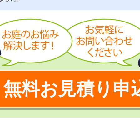
無料お見積り申
！