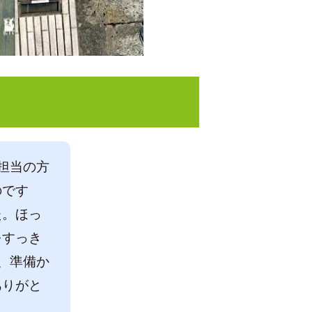
担当の方
のです
た。ほっ
をすっき
、準備か
ありがと