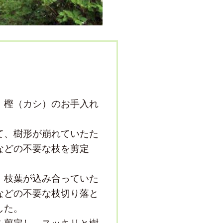
、樫（カシ）のお手入れ
て、樹形が崩れていたた
などの不要な枝を剪定
。
、枝葉が込み合っていた
などの不要な枝切り落と
した。