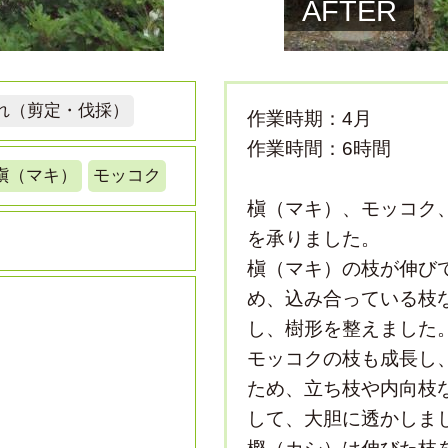
AFTER
れ（剪定・伐採）
作業時期：4月
作業時間：6時間
槇（マキ）
モッコク
槇（マキ）、モッコク
を承りました。
槇（マキ）の枝が伸び
め、込み合っている枝
し、樹形を整えました
モッコクの枝も成長し
ため、立ち枝や内向枝
して、大胆に透かしま