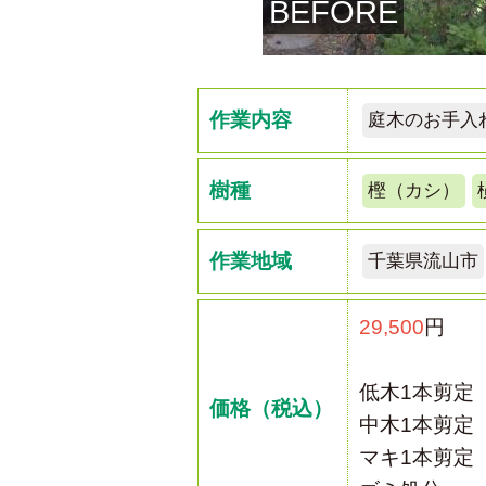
BEFORE
作業内容
庭木のお手入
樹種
樫（カシ）
作業地域
千葉県流山市
29,500
円
低木1本剪定
価格（税込）
中木1本剪定
マキ1本剪定