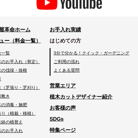
屋革命ホーム
お手入れ実績
ュー（料金一覧）
はじめての方
金一覧
3分で分かる！クイック・ガーデニング
木のお手入れ（剪定）
ご利用の流れ
木の伐採・抜根
よくある質問
草
営業エリア
生（芝張り・芝刈り）
利敷き
植木カットデザイナー紹介
木の消毒・施肥
お客様の声
造り（植栽・移植）
SDGs
木鉢の植替え
特集ページ
墓のお手入れ