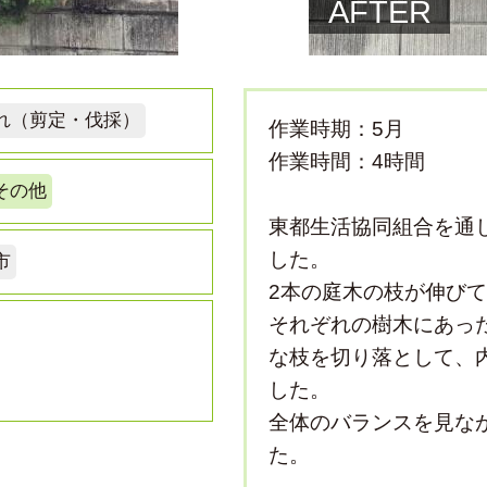
AFTER
れ（剪定・伐採）
作業時期：5月
作業時間：4時間
その他
東都生活協同組合を通
した。
市
2本の庭木の枝が伸び
それぞれの樹木にあっ
な枝を切り落として、
した。
全体のバランスを見な
た。