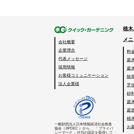
植木
メニ
会社概要
企業理念
料
代表メッセージ
庭
採用情報
庭
お客様コミュニケーション
除
法人企業様
芝
砂
庭
庭
植
一般財団法人日本情報経済社会推進
お
協会（JIPDEC ）から 、「 プライバ
シーマーク 」付与の認定を取得して