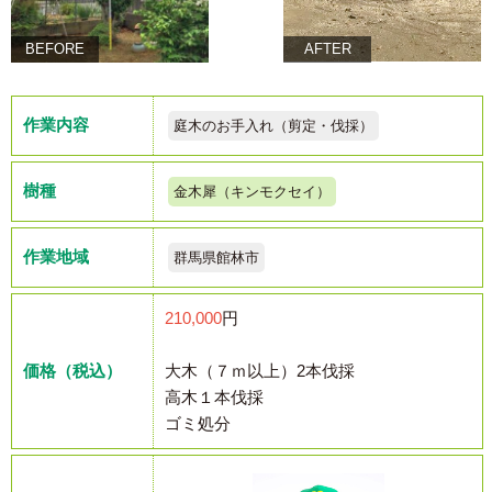
BEFORE
AFTER
作業内容
庭木のお手入れ（剪定・伐採）
樹種
金木犀（キンモクセイ）
作業地域
群馬県館林市
210,000
円
価格（税込）
大木（７ｍ以上）2本伐採
高木１本伐採
ゴミ処分