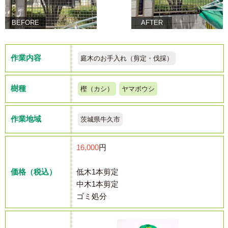
BEFORE
AFTER
作業内容
庭木のお手入れ（剪定・伐採）
樹種
樫（カシ）
ヤマボウシ
作業地域
茨城県牛久市
16,000
円
価格（税込）
低木1本剪定
中木1本剪定
ゴミ処分