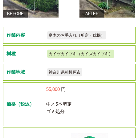
BEFORE
AFTER
作業内容
庭木のお手入れ（剪定・伐採）
樹種
カイヅカイブキ（カイズカイブキ）
作業地域
神奈川県相模原市
55,000
円
価格（税込）
中木5本剪定
ゴミ処分