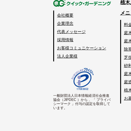
植木
メニ
会社概要
企業理念
料
代表メッセージ
庭
採用情報
庭
お客様コミュニケーション
除
法人企業様
芝
砂
庭
庭
植
一般財団法人日本情報経済社会推進
お
協会（JIPDEC ）から 、「 プライバ
シーマーク 」付与の認定を取得して
います。