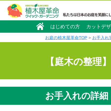
はじめての方
カットデザ
お庭の植木屋革命TOP
お手入れ
【庭木の整理】
お手入れの詳細