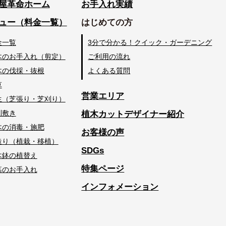
屋革命ホーム
お手入れ実績
ュー（料金一覧）
はじめての方
金一覧
3分で分かる！クイック・ガーデニング
木のお手入れ（剪定）
ご利用の流れ
木の伐採・抜根
よくある質問
草
営業エリア
生（芝張り・芝刈り）
利敷き
植木カットデザイナー紹介
木の消毒・施肥
お客様の声
造り（植栽・移植）
SDGs
木鉢の植替え
特集ページ
墓のお手入れ
インフォメーション