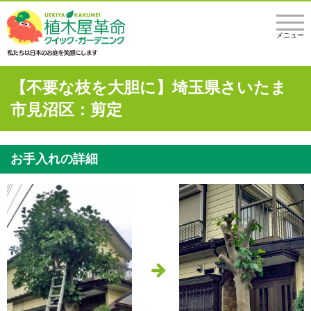
メニュー
【不要な枝を大胆に】埼玉県さいたま
市見沼区：剪定
お手入れの詳細