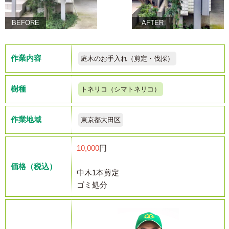
BEFORE
AFTER
作業内容
庭木のお手入れ（剪定・伐採）
樹種
トネリコ（シマトネリコ）
作業地域
東京都大田区
10,000
円
価格（税込）
中木1本剪定
ゴミ処分