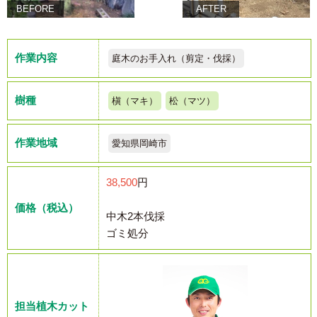
BEFORE
AFTER
作業内容
庭木のお手入れ（剪定・伐採）
樹種
槇（マキ）
松（マツ）
作業地域
愛知県岡崎市
38,500
円
価格（税込）
中木2本伐採
ゴミ処分
担当植木カット