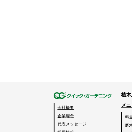
植木
メニ
会社概要
企業理念
料
代表メッセージ
庭