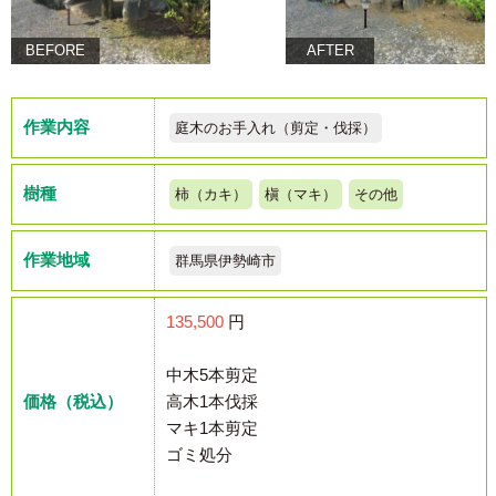
BEFORE
AFTER
作業内容
庭木のお手入れ（剪定・伐採）
樹種
柿（カキ）
槇（マキ）
その他
作業地域
群馬県伊勢崎市
135,500
円
中木5本剪定
価格（税込）
高木1本伐採
マキ1本剪定
ゴミ処分