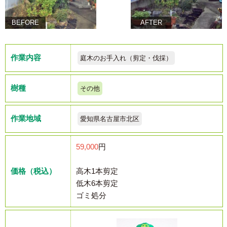
BEFORE
AFTER
作業内容
庭木のお手入れ（剪定・伐採）
樹種
その他
作業地域
愛知県名古屋市北区
59,000
円
価格（税込）
高木1本剪定
低木6本剪定
ゴミ処分