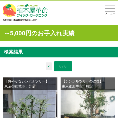
メニュー
～5,000円のお手入れ実績
検索結果
＜
6 / 6
【爽やかなシンボルツリー】
【シンボルツリーの管理】
東京都稲城市：剪定
東京都府中市：剪定