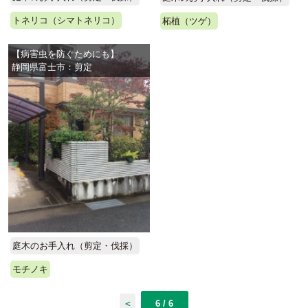
トネリコ（シマトネリコ）
柘植（ツゲ）
【病害虫を防ぐためにも】
静岡県富士市：剪定
庭木のお手入れ（剪定・伐採）
モチノキ
＜
6 / 6