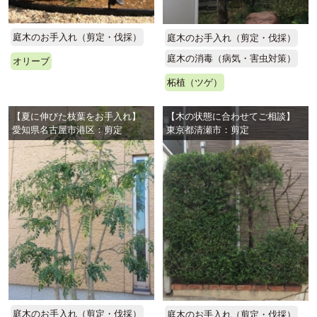
庭木のお手入れ（剪定・伐採）
庭木のお手入れ（剪定・伐採）
庭木の消毒（病気・害虫対策）
オリーブ
柘植（ツゲ）
【夏に伸びた枝葉をお手入れ】
【木の状態に合わせてご相談】
愛知県名古屋市港区：剪定
東京都清瀬市：剪定
庭木のお手入れ（剪定・伐採）
庭木のお手入れ（剪定・伐採）