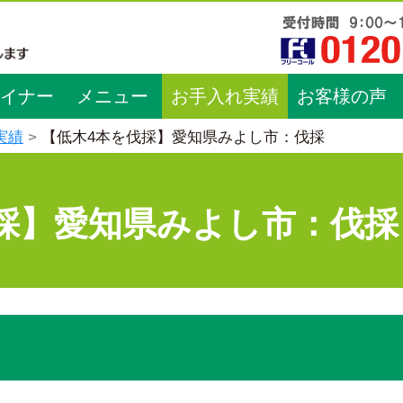
イナー
メニュー
お手入れ実績
お客様の声
実績
【低木4本を伐採】愛知県みよし市：伐採
採】愛知県みよし市：伐採