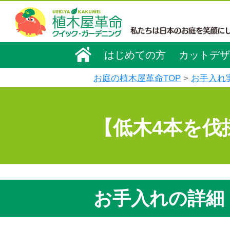
はじめての方
カットデザ
お庭の植木屋革命TOP
お手入れ
【低木4本を伐
お手入れの詳細