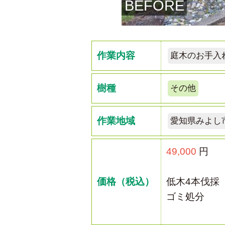
BEFORE
作業内容
庭木のお手入
樹種
その他
作業地域
愛知県みよし
49,000
円
価格（税込）
低木4本伐採
ゴミ処分