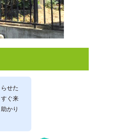
まらせた
らすぐ来
も助かり