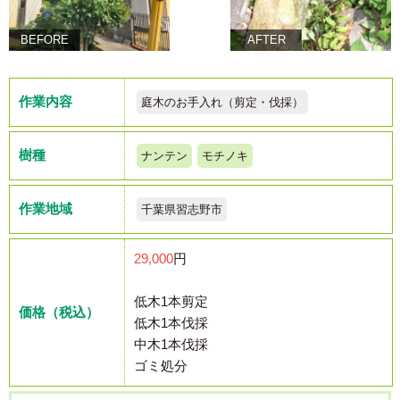
BEFORE
AFTER
作業内容
庭木のお手入れ（剪定・伐採）
樹種
ナンテン
モチノキ
作業地域
千葉県習志野市
29,000
円
低木1本剪定
価格（税込）
低木1本伐採
中木1本伐採
ゴミ処分