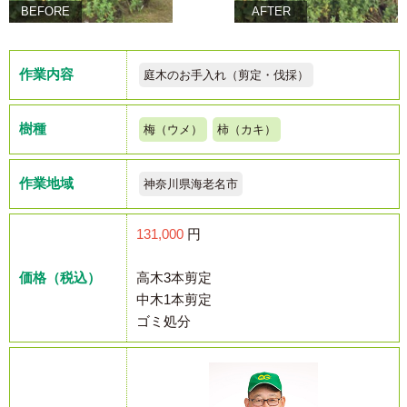
BEFORE
AFTER
作業内容
庭木のお手入れ（剪定・伐採）
樹種
梅（ウメ）
柿（カキ）
作業地域
神奈川県海老名市
131,000
円
価格（税込）
高木3本剪定
中木1本剪定
ゴミ処分