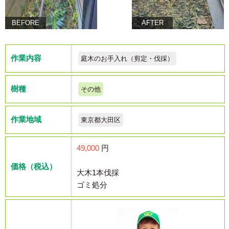
BEFORE
AFTER
作業内容
庭木のお手入れ（剪定・伐採）
樹種
その他
作業地域
東京都大田区
49,000
円
価格（税込）
大木1本伐採
ゴミ処分