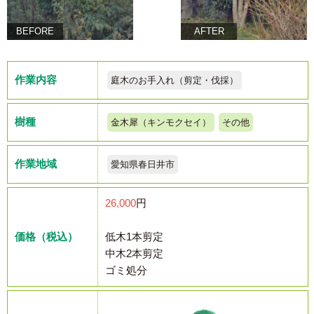
BEFORE
AFTER
作業内容
庭木のお手入れ（剪定・伐採）
樹種
金木犀（キンモクセイ）
その他
作業地域
愛知県春日井市
26,000
円
価格（税込）
低木1本剪定
中木2本剪定
ゴミ処分