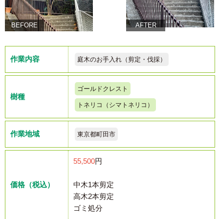
BEFORE
AFTER
作業内容
庭木のお手入れ（剪定・伐採）
ゴールドクレスト
樹種
トネリコ（シマトネリコ）
作業地域
東京都町田市
55,500
円
価格（税込）
中木1本剪定
高木2本剪定
ゴミ処分